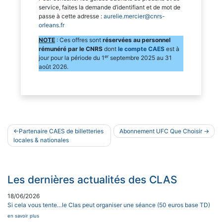
service, faites la demande d’identifiant et de mot de
passe à cette adresse :
aurelie.mercier@cnrs-
orleans.fr
NOTE
: Ces offres sont
réservées au personnel
rémunéré par le CNRS
dont
le compte CAES
est à
er
jour pour la période du 1
septembre 2025 au 31
août 2026.
Navigation
Partenaire CAES de billetteries
Abonnement UFC Que Choisir
de
locales & nationales
l’article
Les dernières actualités des CLAS
18/06/2026
Si cela vous tente…le Clas peut organiser une séance (50 euros base TD)
en savoir plus