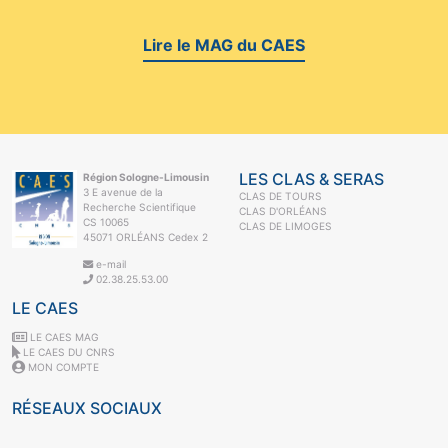
Lire le MAG du CAES
LES CLAS & SERAS
Région Sologne-Limousin
3 E avenue de la
CLAS DE TOURS
Recherche Scientifique
CLAS D'ORLÉANS
CS 10065
CLAS DE LIMOGES
45071 ORLÉANS Cedex 2
e-mail
02.38.25.53.00
LE CAES
LE CAES MAG
LE CAES DU CNRS
MON COMPTE
RÉSEAUX SOCIAUX